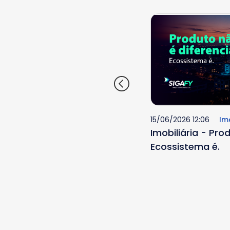
59
Imobiliária Inteligente
15/06/2026 12:06
Imo
utária e locação por
Imobiliária - Pro
 cuidado com
Ecossistema é.
ões